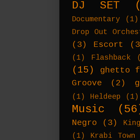
DJ SET
Documentary
(1)
Drop Out Orches
(3)
Escort
(
(1)
Flashback
(15)
ghetto f
Groove
(2)
g
(1)
Heldeep
(1)
Music
(56
Negro
(3)
Kin
(1)
Krabi Town