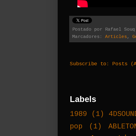
Postado por
Rafael Souq
Marcadores:
Articles
,
G
Subscribe to:
Posts (
Labels
1989
(1)
4DSOUN
pop
(1)
ABLETO