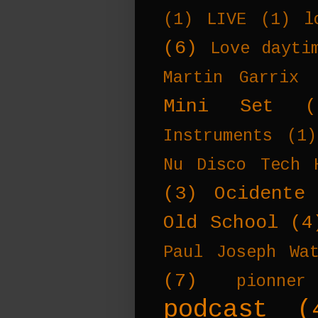
(1)
LIVE
(1)
l
(6)
Love dayti
Martin Garrix
Mini Set
(
Instruments
(1)
Nu Disco Tech 
(3)
Ocidente
Old School
(4
Paul Joseph Wa
(7)
pionner
podcast
(