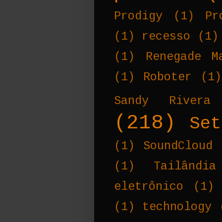
Prodigy
(1)
Pr
(1)
recesso
(1)
(1)
Renegade M
(1)
Roboter
(1)
Sandy Rivera
(218)
Set
(1)
SoundCloud
(1)
Tailândia
eletrônico
(1)
(1)
technology