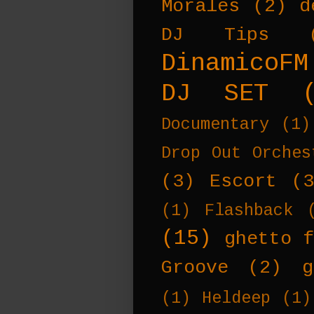
Morales
(2)
d
DJ Tips
DinamicoFM
DJ SET
Documentary
(1)
Drop Out Orches
(3)
Escort
(
(1)
Flashback
(15)
ghetto f
Groove
(2)
g
(1)
Heldeep
(1)