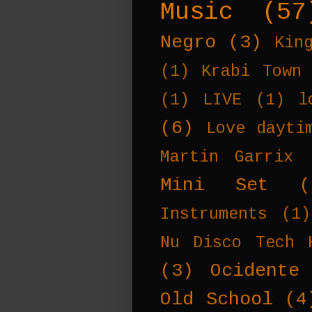
Music
(57
Negro
(3)
Kin
(1)
Krabi Town
(1)
LIVE
(1)
l
(6)
Love dayti
Martin Garrix
Mini Set
(
Instruments
(1)
Nu Disco Tech 
(3)
Ocidente
Old School
(4