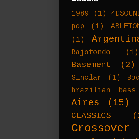
1989
(1)
4DSOUN
pop
(1)
ABLETO
Argentin
(1)
Bajofondo
(1)
Basement
(2)
Sinclar
(1)
Bo
brazilian bass
Aires
(15)
CLASSICS
(
Crossover