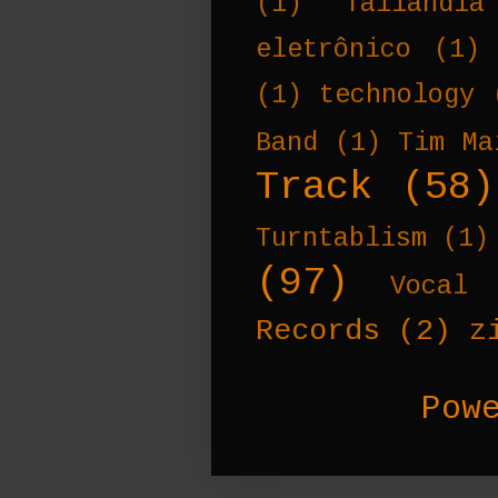
(1)
Tailândia
eletrônico
(1)
(1)
technology
Band
(1)
Tim Ma
Track
(58)
Turntablism
(1)
(97)
Vocal 
Records
(2)
z
Pow