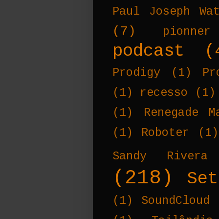
Paul Joseph Wa
(7)
pionner
podcast
(
Prodigy
(1)
Pr
(1)
recesso
(1)
(1)
Renegade M
(1)
Roboter
(1)
Sandy Rivera
(218)
Set
(1)
SoundCloud