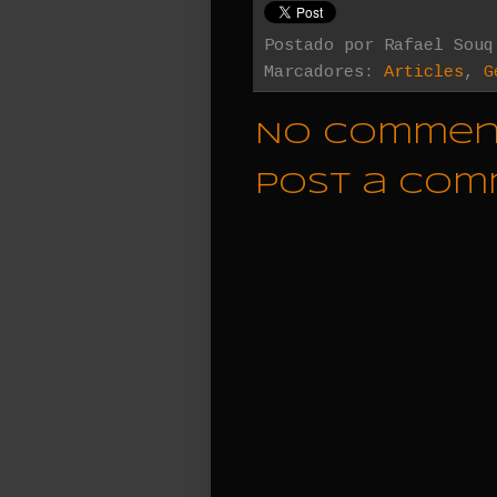
Postado por
Rafael Souq
Marcadores:
Articles
,
G
No commen
Post a Co