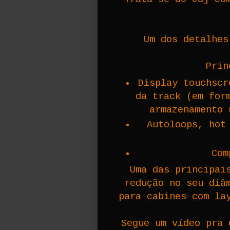
Um dos detalhes
Prin
Display touchscr
da track (em for
armazenamento 
Autoloops, hot
Com
Uma das principai
redução no seu diâ
para cabines com la
Segue um vídeo pra 