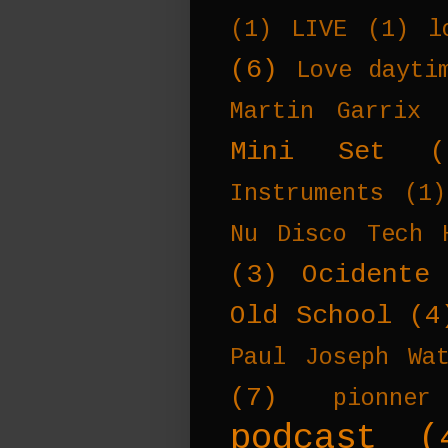
(1)
LIVE
(1)
l
(6)
Love dayti
Martin Garrix
Mini Set
(
Instruments
(1)
Nu Disco Tech 
(3)
Ocidente
Old School
(4
Paul Joseph Wa
(7)
pionner
podcast
(