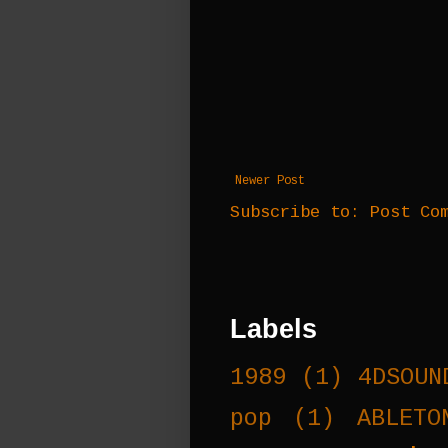
Newer Post
Subscribe to:
Post Co
Labels
1989
(1)
4DSOUN
pop
(1)
ABLETO