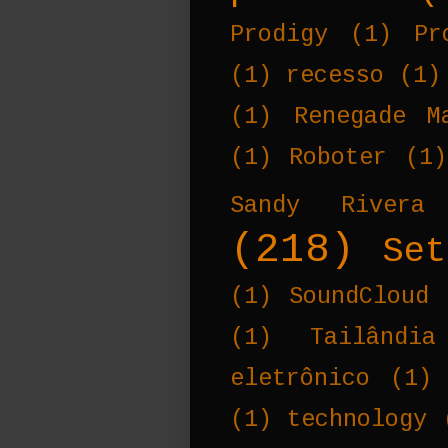
Prodigy
(1)
Pr
(1)
recesso
(1)
(1)
Renegade M
(1)
Roboter
(1)
Sandy Rivera
(218)
Set
(1)
SoundCloud
(1)
Tailândia
eletrônico
(1)
(1)
technology