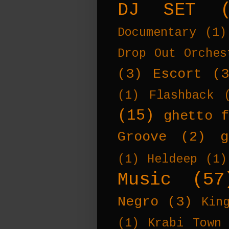
DJ SET
Documentary
(1)
Drop Out Orches
(3)
Escort
(
(1)
Flashback
(15)
ghetto f
Groove
(2)
g
(1)
Heldeep
(1)
Music
(57
Negro
(3)
Kin
(1)
Krabi Town