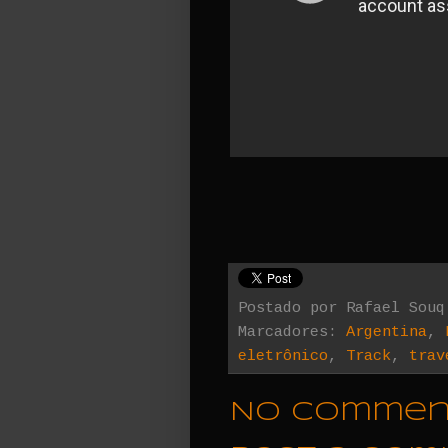
Postado por
Rafael Souq
Marcadores:
Argentina
,
eletrônico
,
Track
,
trav
No commen