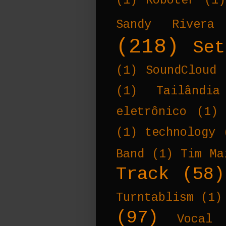
(1)
Roboter
(1)
Sandy Rivera
(218)
Set
(1)
SoundCloud
(1)
Tailândia
eletrônico
(1)
(1)
technology
Band
(1)
Tim Ma
Track
(58)
Turntablism
(1)
(97)
Vocal 