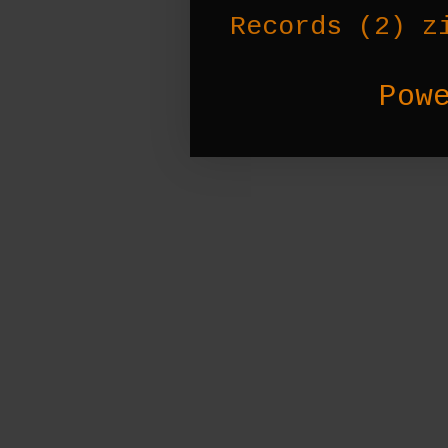
Records
(2)
z
Pow