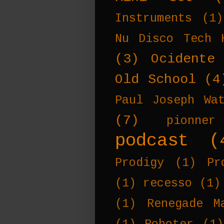
Instruments
(1)
Nu Disco Tech 
(3)
Ocidente
Old School
(4
Paul Joseph Wa
(7)
pionner
podcast
(
Prodigy
(1)
Pr
(1)
recesso
(1)
(1)
Renegade M