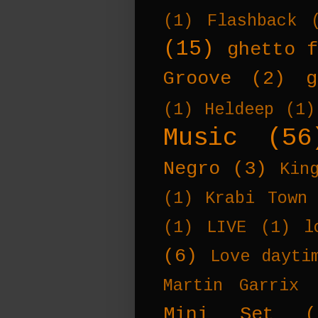
(1)
Flashback
(15)
ghetto f
Groove
(2)
g
(1)
Heldeep
(1)
Music
(56
Negro
(3)
Kin
(1)
Krabi Town
(1)
LIVE
(1)
l
(6)
Love dayti
Martin Garrix
Mini Set
(