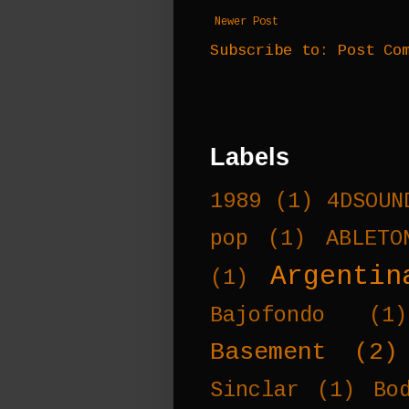
Newer Post
Subscribe to:
Post Co
Labels
1989
(1)
4DSOUN
pop
(1)
ABLETO
Argentin
(1)
Bajofondo
(1)
Basement
(2)
Sinclar
(1)
Bo